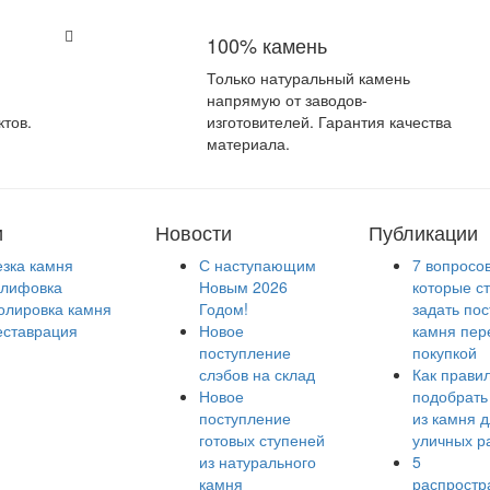
100% камень
Только натуральный камень
напрямую от заводов-
ктов.
изготовителей. Гарантия качества
материала.
и
Новости
Публикации
езка камня
С наступающим
7 вопросов
лифовка
Новым 2026
которые с
олировка камня
Годом!
задать по
еставрация
Новое
камня пер
поступление
покупкой
слэбов на склад
Как прави
Новое
подобрать
поступление
из камня 
готовых ступеней
уличных р
из натурального
5
камня
распростр