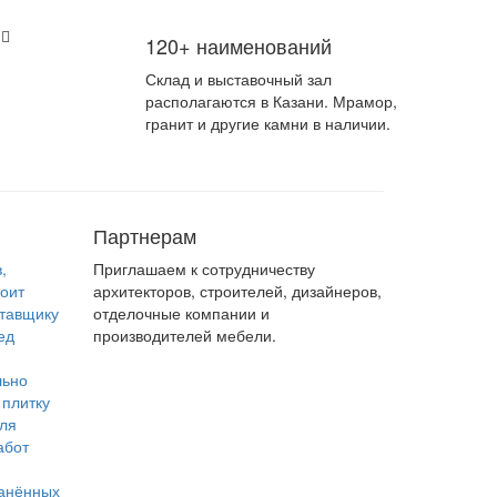
120+ наименований
Склад и выставочный зал
располагаются в Казани. Мрамор,
гранит и другие камни в наличии.
Партнерам
,
Приглашаем к сотрудничеству
тоит
архитекторов, строителей, дизайнеров,
ставщику
отделочные компании и
ед
производителей мебели.
льно
 плитку
для
абот
анённых