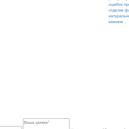
ошибок пр
отделке ф
натураль
камнем