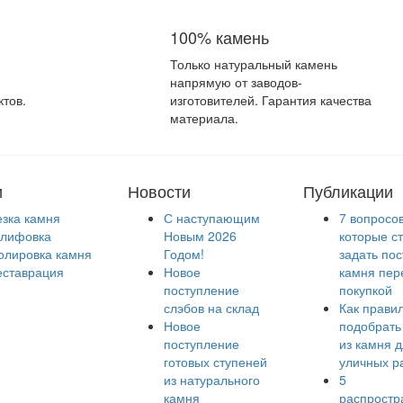
100% камень
Только натуральный камень
напрямую от заводов-
ктов.
изготовителей. Гарантия качества
материала.
и
Новости
Публикации
езка камня
С наступающим
7 вопросов
лифовка
Новым 2026
которые с
олировка камня
Годом!
задать по
еставрация
Новое
камня пер
поступление
покупкой
слэбов на склад
Как прави
Новое
подобрать
поступление
из камня 
готовых ступеней
уличных р
из натурального
5
камня
распростр