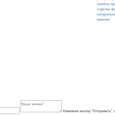
ошибок пр
отделке ф
натураль
камнем
Нажимая кнопку "Отправить", я даю, в соответствии с Федеральным законом №152-ФЗ от