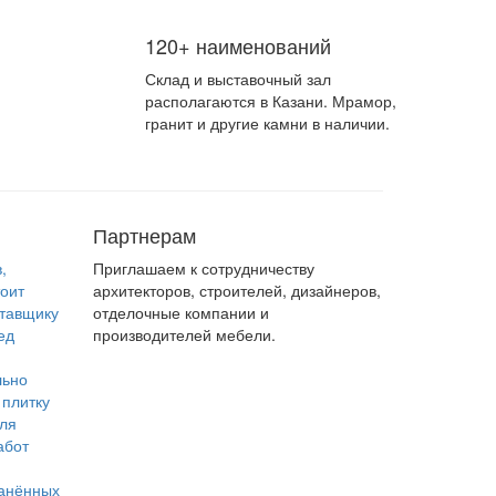
120+ наименований
Склад и выставочный зал
располагаются в Казани. Мрамор,
гранит и другие камни в наличии.
Партнерам
,
Приглашаем к сотрудничеству
тоит
архитекторов, строителей, дизайнеров,
ставщику
отделочные компании и
ед
производителей мебели.
льно
 плитку
для
абот
анённых