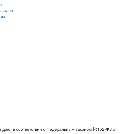
и
асадов
ным