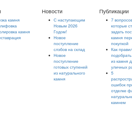
и
Новости
Публикации
езка камня
С наступающим
7 вопросов
лифовка
Новым 2026
которые с
олировка камня
Годом!
задать по
еставрация
Новое
камня пер
поступление
покупкой
слэбов на склад
Как прави
Новое
подобрать
поступление
из камня 
готовых ступеней
уличных р
из натурального
5
камня
распростр
ошибок пр
отделке ф
натураль
камнем