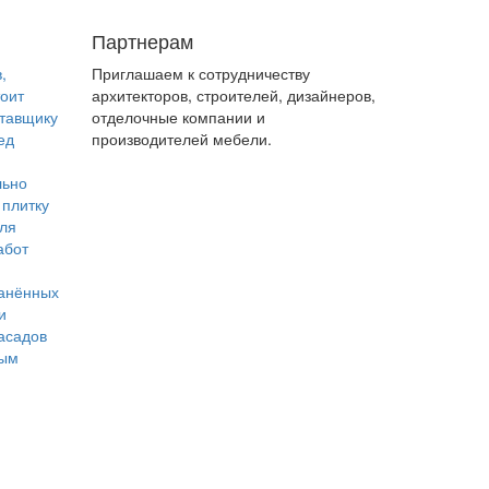
Партнерам
,
Приглашаем к сотрудничеству
тоит
архитекторов, строителей, дизайнеров,
ставщику
отделочные компании и
ед
производителей мебели.
льно
 плитку
для
абот
анённых
и
асадов
ным